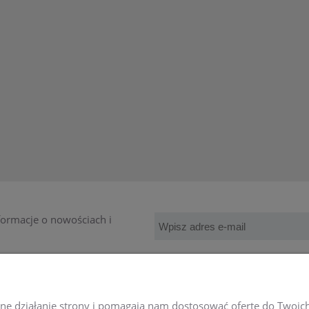
nformacje o nowościach i
MOJE KONTO
wne działanie strony i pomagają nam dostosować ofertę do Twoic