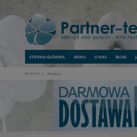
STRONA GŁÓWNA
MENU
O NAS
BLOG
»
Jesteś w:
Nowości