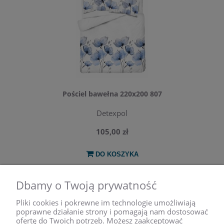
Pościel bawełna 220x200 807
Detexpol
105,00 zł
DO KOSZYKA
Dbamy o Twoją prywatność
NEWSLETTER
Pliki cookies i pokrewne im technologie umożliwiają
poprawne działanie strony i pomagają nam dostosować
Podaj swój adres e-mail,
ofertę do Twoich potrzeb. Możesz zaakceptować