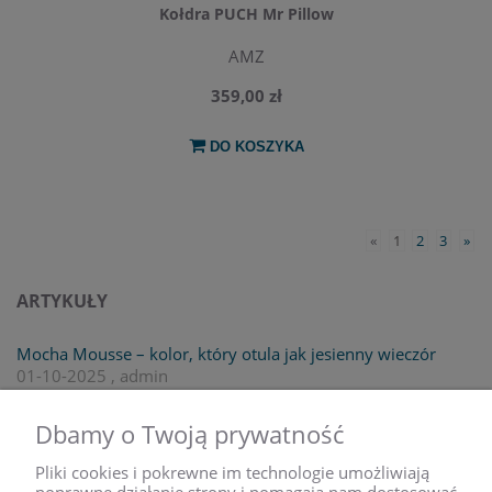
Kołdra PUCH Mr Pillow
AMZ
359,00 zł
DO KOSZYKA
«
1
2
3
»
ARTYKUŁY
Mocha Mousse – kolor, który otula jak jesienny wieczór
01-10-2025 , admin
czytaj całość »
Dbamy o Twoją prywatność
NEWSLETTER
Pliki cookies i pokrewne im technologie umożliwiają