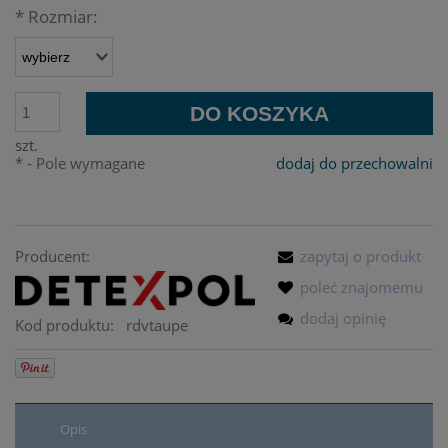
*
Rozmiar:
DO KOSZYKA
szt.
*
- Pole wymagane
dodaj do przechowalni
Producent:
zapytaj o produkt
poleć znajomemu
dodaj opinię
Kod produktu:
rdvtaupe
Opis