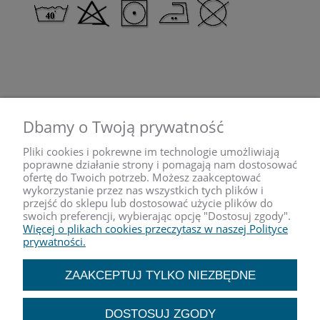
Dbamy o Twoją prywatność
NEWSLETTER
Pliki cookies i pokrewne im technologie umożliwiają
poprawne działanie strony i pomagają nam dostosować
Podaj swój adres e-mail,
ofertę do Twoich potrzeb. Możesz zaakceptować
wykorzystanie przez nas wszystkich tych plików i
jeżeli chcesz otrzymywać
przejść do sklepu lub dostosować użycie plików do
informacje o nowościach i
swoich preferencji, wybierając opcję "Dostosuj zgody".
promocjach.
Więcej o plikach cookies przeczytasz w naszej Polityce
prywatności.
ZAKUPY
ZAAKCEPTUJ TYLKO NIEZBĘDNE
POMOC
DOSTOSUJ ZGODY