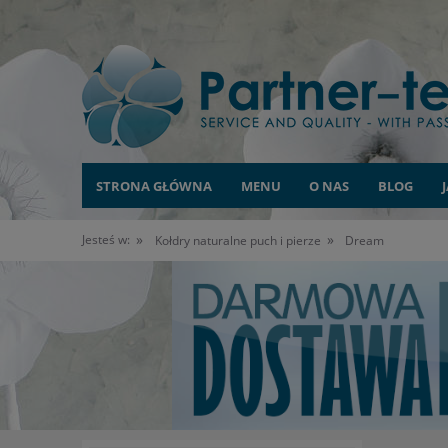
STRONA GŁÓWNA
MENU
O NAS
BLOG
»
»
Jesteś w:
Kołdry naturalne puch i pierze
Dream